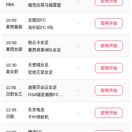
-
即将开始
NBA
俄克拉荷马城雷霆
文图拉FC
10:00
-
即将开始
美预备联
洛杉矶FC II队
帕丘卡女足
10:00
-
即将开始
墨西女超
墨西哥美洲队女足
天使城女足
10:30
-
即将开始
美女职
犹他王室女足
迪奥莎出云女足
11:00
-
即将开始
日职女乙
OSA瑞亚湘南FC女
足
东京电击
12:05
-
即将开始
日联
千叶喷射机
横滨FC