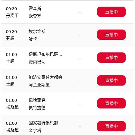
霍森斯
00:30
-
直播中
丹麦甲
欧登塞
埃尔维斯
00:30
-
直播中
芬超
哈卡
伊斯坦布尔巴萨克
01:00
-
直播中
塞尔
土超
费内巴切
加济安泰普大都会
01:00
-
直播中
土超
阿兰亚斯堡
佩哈亚克
01:00
-
直播中
埃及超
佩特捷德
国家银行俱乐部
01:00
-
直播中
埃及超
金字塔