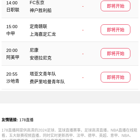
FC东京
14:00
-
即将开始
日职联
神户胜利船
定南赣联
15:00
-
即将开始
中甲
上海嘉定汇龙
尼康
20:00
-
即将开始
阿美甲
安德拉尼克
塔亚文青年队
20:55
-
即将开始
沙地青
费萨里哈曼青年队
友情链接:
178直播
178直播网提供高清的2024足球、篮球直播赛事，足球高清直播，NBA直播在线观
看，五大联赛视频直播，同时实时更新西甲、法甲、德甲、英超、意甲、NBA、