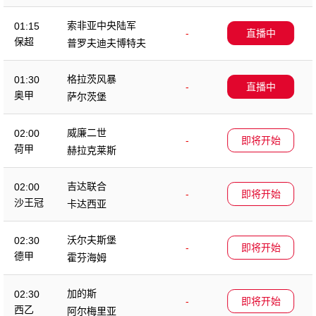
索非亚中央陆军
01:15
-
直播中
保超
普罗夫迪夫博特夫
格拉茨风暴
01:30
-
直播中
奥甲
萨尔茨堡
威廉二世
02:00
-
即将开始
荷甲
赫拉克莱斯
吉达联合
02:00
-
即将开始
沙王冠
卡达西亚
沃尔夫斯堡
02:30
-
即将开始
德甲
霍芬海姆
加的斯
02:30
-
即将开始
西乙
阿尔梅里亚