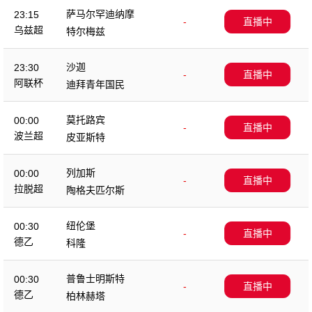
萨马尔罕迪纳摩
23:15
-
直播中
乌兹超
特尔梅兹
沙迦
23:30
-
直播中
阿联杯
迪拜青年国民
莫托路宾
00:00
-
直播中
波兰超
皮亚斯特
列加斯
00:00
-
直播中
拉脱超
陶格夫匹尔斯
纽伦堡
00:30
-
直播中
德乙
科隆
普鲁士明斯特
00:30
-
直播中
德乙
柏林赫塔