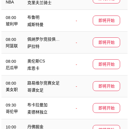
NBA
克里夫兰骑士
布鲁明
08:00
-
即将开始
玻利甲
威斯特曼
佩纳罗尔竞技俱乐
08:00
-
即将开始
部
阿篮联
萨拉特
奥伦斯CS
08:00
-
即将开始
厄瓜甲
库恩卡
路易维尔竞赛女足
08:00
-
即将开始
美女职
哥谭女足
布卡拉曼加
09:30
-
即将开始
哥伦甲
麦德林独立
丹佛掘金
10:00