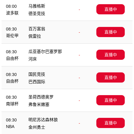
马雅格斯
08:00
-
直播中
波多联
德圣竞技
百万富翁
08:30
-
直播中
哥伦甲
佩雷拉
瓜亚基尔巴塞罗那
08:30
-
直播中
自由杯
河床
国民竞技
08:30
-
直播中
自由杯
巴西国际
圣荷西德奥罗
08:30
-
直播中
南球杯
弗鲁米嫩塞
明尼苏达森林狼
08:30
-
直播中
NBA
金州勇士