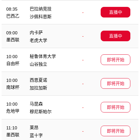
巴拉纳竞技
08:35
-
直播中
巴西乙
沙佩科恩斯
内卡萨
09:00
-
直播中
墨西联
老虎大学
秘鲁体育大学
10:00
-
即将开始
自由杯
山谷独立
西恩夏诺
10:00
-
即将开始
南球杯
加拉加斯
马昆森
10:00
-
即将开始
危地甲
穆尼斯帕尔
莱昂
11:10
-
即将开始
墨西联
蓝十字