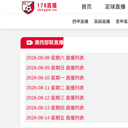
首页
足球直播
西甲直播
英超直播
意甲直
澳西部联直播
2026-08-08 星期六 直播列表
2026-08-09 星期日 直播列表
2026-08-10 星期一 直播列表
2026-08-11 星期二 直播列表
2026-08-12 星期三 直播列表
2026-08-13 星期四 直播列表
2026-08-14 星期五 直播列表