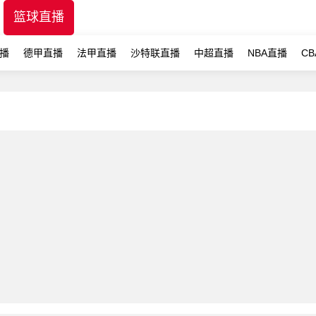
篮球直播
播
德甲直播
法甲直播
沙特联直播
中超直播
NBA直播
C